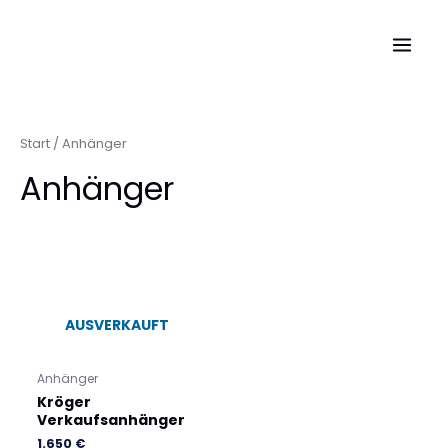
Zum
MAIN
Inhalt
MENU
springen
Start
/ Anhänger
Anhänger
AUSVERKAUFT
Anhänger
Kröger
Verkaufsanhänger
1.650
€