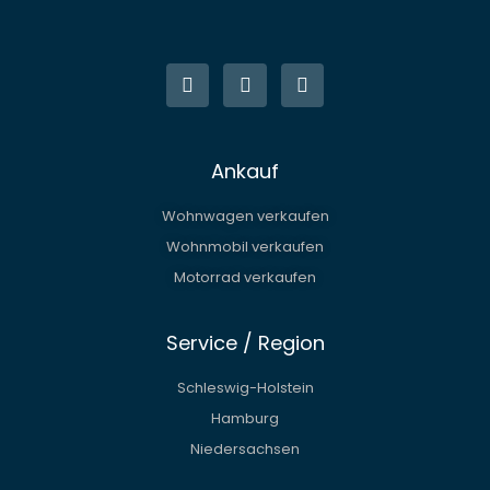
W
E
P
h
n
h
a
v
o
t
e
n
s
l
e
a
o
p
p
Ankauf
p
e
Wohnwagen verkaufen
Wohnmobil verkaufen
Motorrad verkaufen
Service / Region
Schleswig-Holstein
Hamburg
Niedersachsen