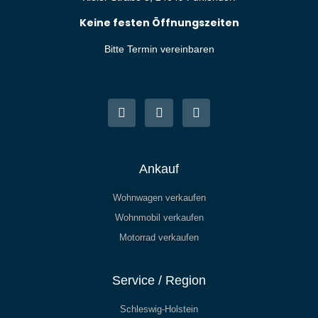
Keine festen Öffnungszeiten
Bitte Termin vereinbaren
W
E
P
h
n
h
a
v
o
t
e
n
s
l
e
a
o
p
p
Ankauf
p
e
Wohnwagen verkaufen
Wohnmobil verkaufen
Motorrad verkaufen
Service / Region
Schleswig-Holstein