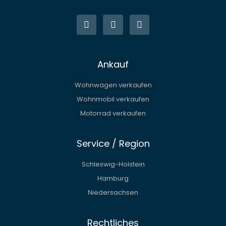
W
E
P
h
n
h
a
v
o
t
e
n
s
l
e
a
o
p
p
Ankauf
p
e
Wohnwagen verkaufen
Wohnmobil verkaufen
Motorrad verkaufen
Service / Region
Schleswig-Holstein
Hamburg
Niedersachsen
Rechtliches