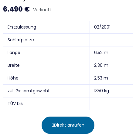
6.490
€
Verkauft
Erstzulassung
02/2001
Schlafplätze
Länge
6,52 m
Breite
2,30 m
Höhe
2,53 m
zul. Gesamtgewicht
1350 kg
TÜV bis
Direkt anrufen